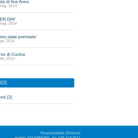
ta di fine Anno
mag, 2014
EN DAY
mag, 2014
mo state premiate!
apr, 2014
rso di Cucina
feb, 2014
AGS
nti (2)
Responsabile (Simona)