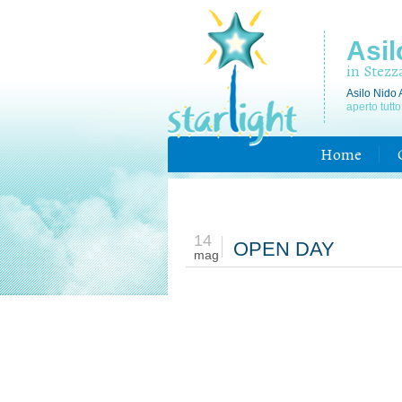
Asil
in Stezz
Asilo Nido 
aperto tutto
Home
14
OPEN DAY
mag