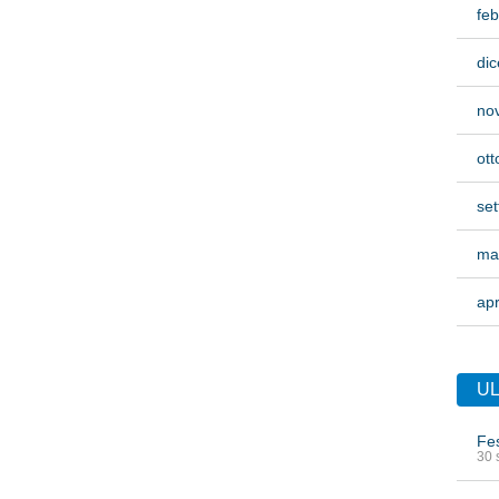
feb
di
no
ott
se
ma
apr
UL
Fes
30 