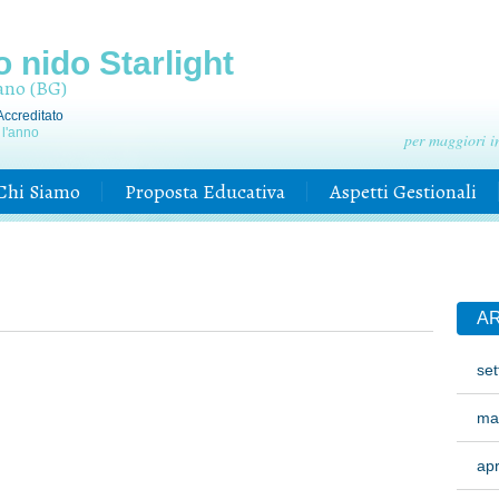
o nido Starlight
ano (BG)
Accreditato
 l'anno
per maggiori i
Chi Siamo
Proposta Educativa
Aspetti Gestionali
AR
se
ma
apr