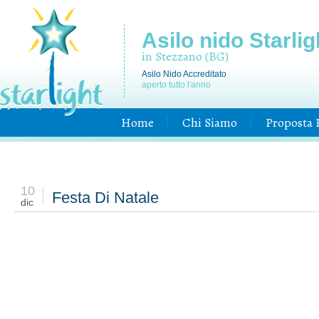
Asilo nido Starlig
in Stezzano (BG)
Asilo Nido Accreditato
aperto tutto l'anno
Home
Chi Siamo
Proposta 
10
Festa Di Natale
dic