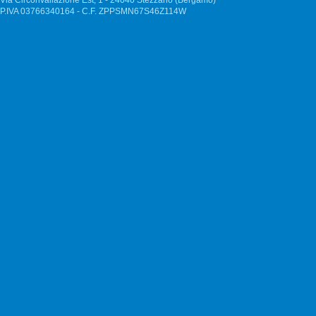
Via Circonvallazione Est, 1 - 24040 Stezzano (Bergamo)
P.IVA 03766340164 - C.F. ZPPSMN67S46Z114W