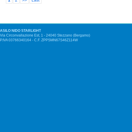
1
2
>>
Last
ASILO NIDO STARLIGHT
Via Circonvallazione Est, 1 - 24040 Stezzano (Bergamo)
P.IVA 03766340164 - C.F. ZPPSMN67S46Z114W